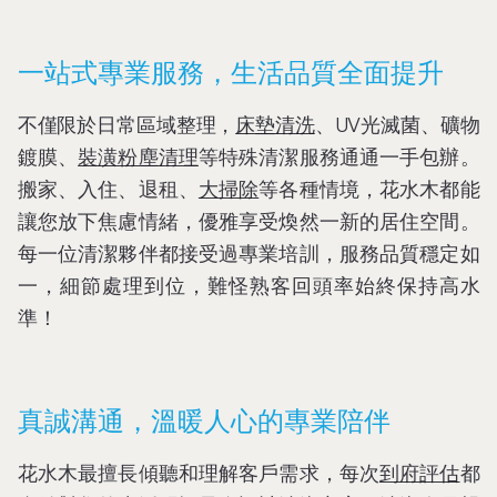
一站式專業服務，生活品質全面提升
不僅限於日常區域整理，
床墊清洗
、UV光滅菌、礦物
鍍膜、
裝潢粉塵清理
等特殊清潔服務通通一手包辦。
搬家、入住、退租、
大掃除
等各種情境，花水木都能
讓您放下焦慮情緒，優雅享受煥然一新的居住空間。
每一位清潔夥伴都接受過專業培訓，服務品質穩定如
一，細節處理到位，難怪熟客回頭率始終保持高水
準！
真誠溝通，溫暖人心的專業陪伴
花水木最擅長傾聽和理解客戶需求，每次
到府評估
都