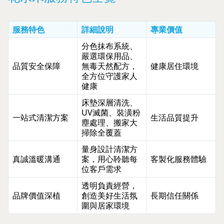
服務特色
詳細說明
專業價值
分色抹布系統、
嚴選環保用品、
品質安全保障
無毒天然配方，
健康居住環境
全方位守護家人
健康
床墊深層清洗、
UV滅菌、裝潢粉
一站式清潔方案
生活品質提升
塵處理、搬家大
掃除全覆蓋
量身設計清潔方
真誠溫暖溝通
案，用心聆聽每
客製化服務體驗
位客戶需求
透明負責經營，
品牌價值深植
創造美好生活氛
長期信任關係
圍與居家環境