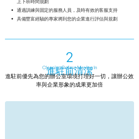
上下班時間規劃
通過訓練與固定的服務人員，及時有效的客服支持
具備豐富經驗的專家將到您的企業進行評估與規劃
2
Cleaning Before Moving In
進駐前清潔
進駐前優先為您的辦公室環境打理好一切，讓辦公效
率與企業形象的成果更加倍