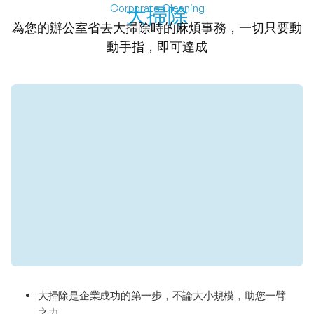
Corporate Cleaning
大掃除
為您的辦公室省去大掃除時的麻煩事務，一切只要動
動手指，即可達成
大掃除是企業成功的第一步，不論大小規模，助您一臂
之力