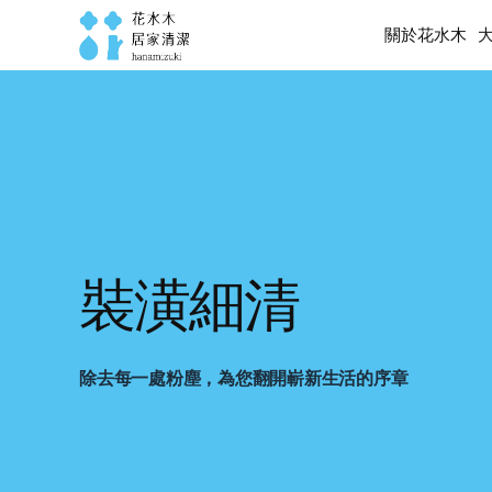
關於花水木
關於花水木
裝潢細清
除去每一處粉塵，為您翻開嶄新生活的序章