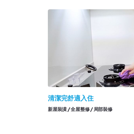
清潔完舒適入住
新屋裝潢 / 全屋整修 / 局部裝修