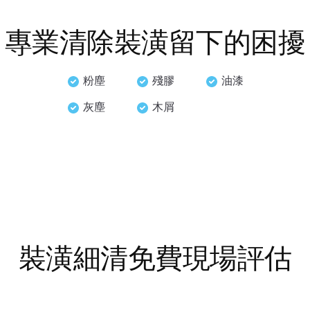
專業清除裝潢留下的困擾
粉塵
殘膠
油漆
灰塵
木屑
裝潢細清免費現場評估