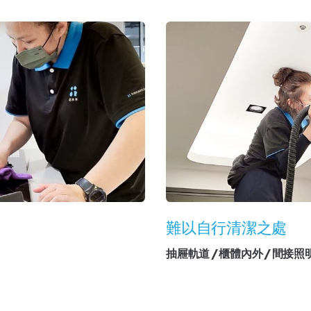
難以自行清潔之處
抽屜軌道 / 櫃體內外 / 間接照