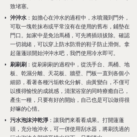
致堵塞。
沖沖水
：如擔心在沖水的過程中，水噴濺到門外，
可取一塊乾抹布或平常沒有在使用的舊布，鋪墊在
門口。如家中是免治馬桶，可先將插頭拔除。確認
一切就緒，可以穿上防水防滑的鞋子防止滑倒。拿
起蓮蓬頭開始沖沖水吧，我們使用冷水即可。
刷刷刷
：從刷刷刷的過程中，從洗手台、馬桶、地
板、乾濕分離、天花板、牆壁、門板一直到各個小
細節，看著各種污垢軟化分解、由黃變白，不僅可
以獲得愉悅的成就感，清潔浴室的同時療癒自己，
產生一種，只要有好的開始，自己也是可以做得很
好嘛的心情。
污水泡沫沖乾淨
：讓我們來看看成果。打開蓮蓬
頭，充分地沖水，可一併使用刮水器，將刷洗過的