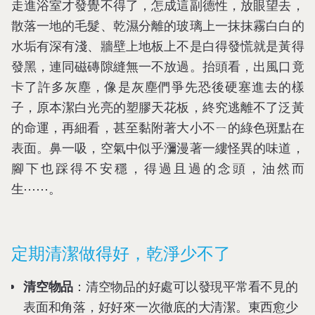
走進浴室才發覺不得了，怎成這副德性，放眼望去，
散落一地的毛髮、乾濕分離的玻璃上一抹抹霧白白的
水垢有深有淺、牆壁上地板上不是白得發慌就是黃得
發黑，連同磁磚隙縫無一不放過。抬頭看，出風口竟
卡了許多灰塵，像是灰塵們爭先恐後硬塞進去的樣
子，原本潔白光亮的塑膠天花板，終究逃離不了泛黃
的命運，再細看，甚至黏附著大小不ㄧ的綠色斑點在
表面。鼻一吸，空氣中似乎瀰漫著一縷怪異的味道，
腳下也踩得不安穩，得過且過的念頭，油然而
生⋯⋯。
定期清潔做得好，乾淨少不了
清空物品
：清空物品的好處可以發現平常看不見的
表面和角落，好好來一次徹底的大清潔。東西愈少