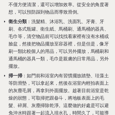
不僅方便清潔，還可以增加效率。從安全的角度著
想，可以預防踩到物品而導致滑倒。
衛生分類
：洗髮精、沐浴乳、洗面乳、牙膏、牙
刷、各式瓶罐、衛生紙、馬桶刷、通馬桶的器具、
毛巾等，清空物品前可以找找看家裡有沒有水桶或
臉盆，然後把物品擺放至容器裡，但是但是，像牙
刷一類比較個人的用品，可以另外擺放，馬桶刷和
通馬桶的器具一類，毛巾是親膚的日常用品，另外
擺放。
掃一掃
：如門前和浴室內有習慣擺放踏墊、珪藻土
等防滑墊，可以拿起來，然後在浴室內輕拍表面上
的灰塵毛屑，再拿到外面擺放。趁著目前浴室是乾
燥的狀態，可取掃把跟畚斗，將地板表面上的毛
髮、碎屑、灰塵掃除乾淨。這麼做的好處是可以避
免沖水時跟著一起流入排水孔，時間久了，可能導