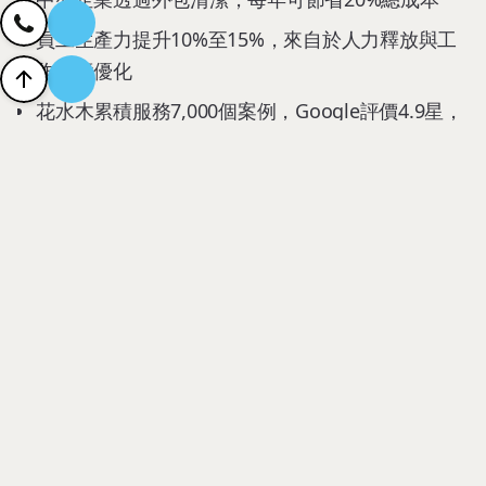
員工生產力提升10%至15%，來自於人力釋放與工
作環境優化
花水木累積服務7,000個案例，Google評價4.9星，
證明外包服務的穩定性與專業度
專業洞察與建議
外包辦公室清潔不只是「節省成本」，更是企業資源
最佳化配置的體現。它讓企業用最少的管理與資本投
入，換取最高品質的辦公環境與團隊效率。長遠來
看，這是現代企業不可或缺的競爭力來源。
想讓您的企業享受高雄最專業、最具成本效益的辦公
室清潔外包服務？
立即預約花水木清潔
，讓專業團隊